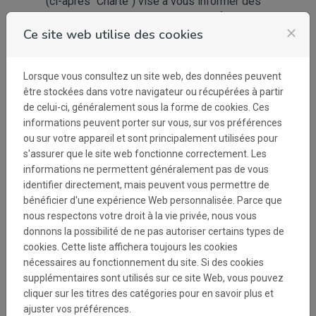
(ci-après "Charte") vise à vous informer des
droits et libertés que vous pouvez faire
valoir à l'égard de notre utilisation de vos
Ce site web utilise des cookies
close
données personnelles et décrit les mesures
que nous mettons en œuvre afin de les
Lorsque vous consultez un site web, des données peuvent
protéger.
être stockées dans votre navigateur ou récupérées à partir
TotalEnergies SE est le « responsable du
de celui-ci, généralement sous la forme de cookies. Ces
traitement » de données personnelles
informations peuvent porter sur vous, sur vos préférences
relatives à la gestion du site internet
ou sur votre appareil et sont principalement utilisées pour
https://sponsorship.totalenergies.com/. Ces
s'assurer que le site web fonctionne correctement. Les
traitements sont mis en œuvre
informations ne permettent généralement pas de vous
conformément au droit applicable.
identifier directement, mais peuvent vous permettre de
bénéficier d'une expérience Web personnalisée. Parce que
1. Finalité, fondement du
nous respectons votre droit à la vie privée, nous vous
traitement des données
donnons la possibilité de ne pas autoriser certains types de
collectées et durée de
cookies. Cette liste affichera toujours les cookies
conservation
nécessaires au fonctionnement du site. Si des cookies
supplémentaires sont utilisés sur ce site Web, vous pouvez
En utilisant le site internet
cliquer sur les titres des catégories pour en savoir plus et
https://sponsorship.totalenergies.com/, vos
ajuster vos préférences.