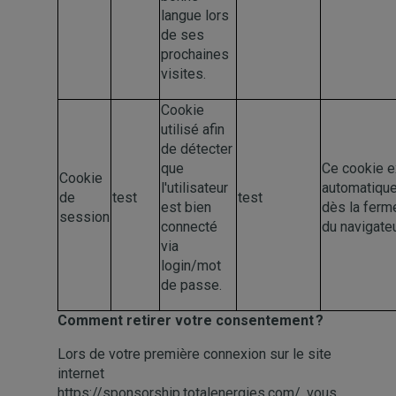
langue lors
de ses
prochaines
visites.
Cookie
utilisé afin
de détecter
que
Ce cookie e
Cookie
l'utilisateur
automatiqu
de
test
test
est bien
dès la ferm
session
connecté
du navigate
via
login/mot
de passe.
Comment retirer votre consentement ?
Lors de votre première connexion sur le site
internet
https://sponsorship.totalenergies.com/, vous